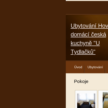
Ubytování Hov
domácí česká
kuchyně "U
Tydlačků"
Úvod
Ubytování
Pokoje