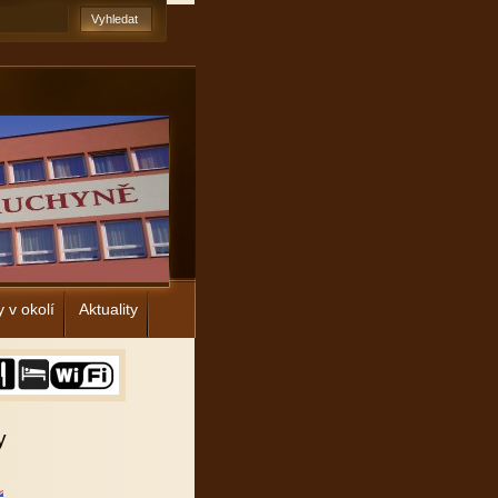
y v okolí
Aktuality
y