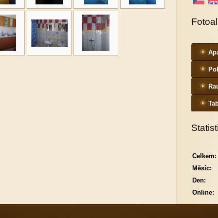
Fotoa
Ap
Po
Ra
Ta
Statist
Celkem:
Měsíc:
Den:
Online: