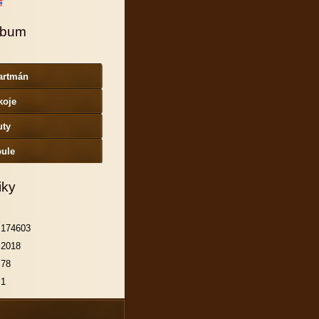
lbum
artmán
koje
uty
bule
iky
174603
2018
78
1