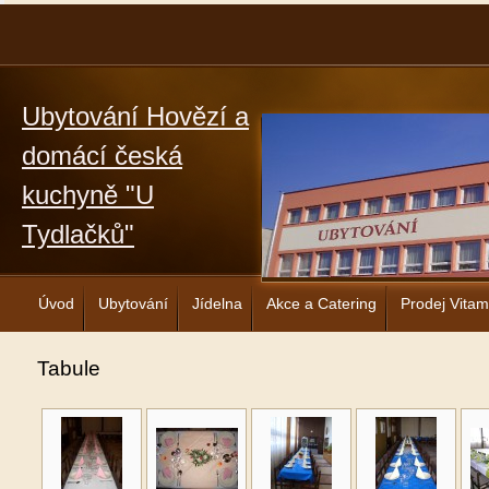
Ubytování Hovězí a
domácí česká
kuchyně "U
Tydlačků"
Úvod
Ubytování
Jídelna
Akce a Catering
Prodej Vitam
Tabule